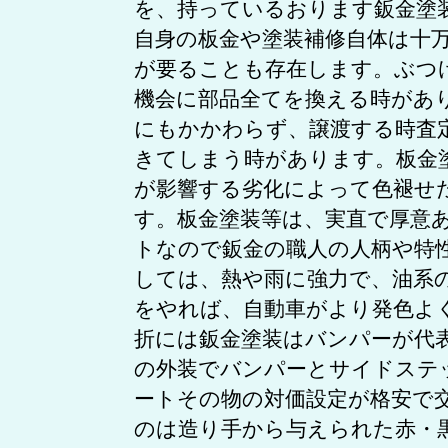
を、持っているおります鈑金塗
自身の板金や塗装補修自体は十
が要ることも存在します。ぶつ
機会に部品全てを換える時があ
にもかかわらず、譲渡する時査
きてしまう時があります。板金
が影響する劣化によって色褪せ
す。板金塗装等は、実直で厚意
トなので鈑金の職人の人柄や特
しては、熱や雨に強力で、油系
をやれば、自動車がより発色よ
折には鈑金塗装はバンパーが代
の外装でバンパーとサイドステ
ートその物の対価設定が格安で
のは造り手から与えられた赤・