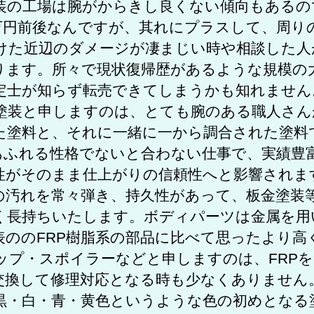
装の工場は腕がからきし良くない傾向もあるの
万円前後なんですが、其れにプラスして、周り
けた近辺のダメージが凄まじい時や相談した人
ります。所々で現状復帰歴があるような規模の
定士が知らず転売できてしまうかも知れません
塗装と申しますのは、とても腕のある職人さん
た塗料と、それに一緒に一から調合された塗料
あふれる性格でないと合わない仕事で、実績豊
性がそのまま仕上がりの信頼性へと影響されま
の汚れを常々弾き、持久性があって、板金塗装
く長持ちいたします。ボディパーツは金属を用
表ののFRP樹脂系の部品に比べて思ったより高
ップ・スポイラーなどと申しますのは、FRP
交換して修理対応となる時も少なくありません
黒・白・青・黄色というような色の初めとなる