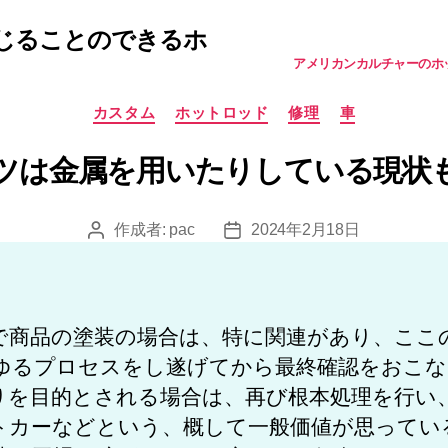
じることのできるホ
アメリカンカルチャーのホ
カ
カスタム
ホットロッド
修理
車
テ
ゴ
ツは金属を用いたりしている現状
リ
ー
作成者:
pac
2024年2月18日
投
投
稿
稿
者
日
で商品の塗装の場合は、特に関連があり、ここ
ゆるプロセスをし遂げてから最終確認をおこな
りを目的とされる場合は、再び根本処理を行い
トカーなどという、概して一般価値が思ってい