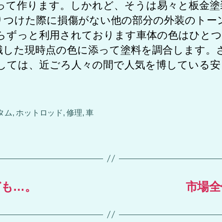
って作ります。しかれど、そうは易々と板金塗
りつけた際に損傷がない他の部分の外装のトー
らずっと利用されております車体の色はひとつ
識した現時点の色に添って塗料を調合します。
しては、近ごろ人々の間で人気を博している安
タム
,
ホットロッド
,
修理
,
車
ども…。
市場全