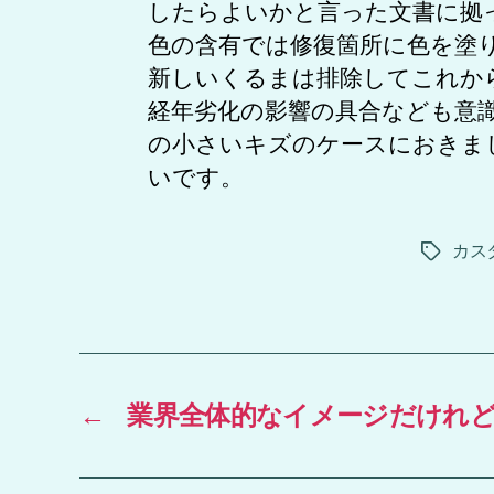
したらよいかと言った文書に拠
色の含有では修復箇所に色を塗
新しいくるまは排除してこれか
経年劣化の影響の具合なども意
の小さいキズのケースにおきま
いです。
カス
タ
グ
←
業界全体的なイメージだけれ