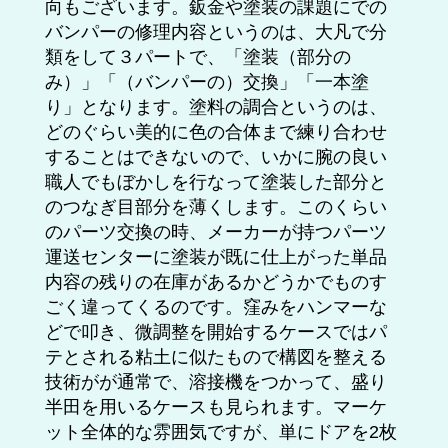
向もございます。鈑金や塗装の課題にでの
バンパーの修理内容というのは、大凡で分
類をして３パートで、「塗装（部分の
み）」「（バンパーの）交換」「一本塗
り」となります。塗料の調合というのは、
どのぐらい美的に色の合体まで練り合わせ
することはできないので、いかに腕の良い
職人でもぼかしを行なって塗装した部分と
のつなぎ目部分を薄くします。このくらい
のパーツ交換の時、メーカーが持つパーツ
運送センターに塗装が既に仕上がった単品
内容の残りの在庫があるかどうかでものす
ごく違ってくるのです。窪みをハンマーな
どで叩き、微調整を開始するケースではパ
テとされる粘土に似たもので構図を整える
技術がが通常で、溶接機をつかって、盛り
半田を用いるケースも見られます。マーケ
ット全体的な雰囲気ですが、単にドアを2枚