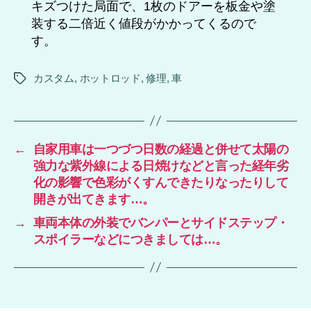
キズつけた局面で、1枚のドアーを板金や塗
装する二倍近く値段がかかってくるので
す。
カスタム
,
ホットロッド
,
修理
,
車
タ
グ
←
自家用車は一つづつ日数の経過と併せて太陽の
強力な紫外線による日焼けなどと言った経年劣
化の影響で色彩がくすんできたりなったりして
開きが出てきます…。
→
車両本体の外装でバンパーとサイドステップ・
スポイラーなどにつきましては…。