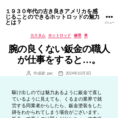
１９３０年代の古き良きアメリカを感
じることのできるホットロッドの魅力
とは？
メニュー
カ
カスタム
ホットロッド
修理
車
テ
腕の良くない鈑金の職人
ゴ
リ
が仕事をすると…。
ー
作成者:
pac
2024年10月3日
投
投
稿
稿
者
日
駆け出しのでは魅力あるように鈑金で直し
ているように見えても、くるまの業界で就
労する同業者からしたら、鈑金塗装をした
跡をわかられてしまう場合がございます。