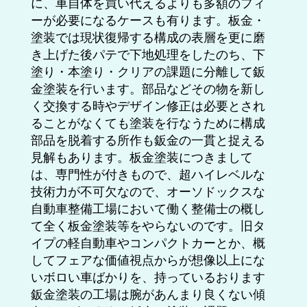
に、車自体を買い代えるよりも多額のフィ
ーが必要になるケースも有ります。板金・
塗装では現状復帰する構成の表層を更に磨
き上げた後パテで下地処理をしたのち、下
塗り・本塗り・クリアの課題に分離して鈑
金塗装を行います。部品などその物を新し
く交換する時やデザイン修正は必要とされ
ることがなくても塗装を行なうために構成
部品を脱着する所作も鈑金の一貫と捉える
見解もあります。板金塗装につきまして
は、専門性が付きもので、超ハイレベルな
技術力が不可欠なので、オーソドックスな
自動車整備工場において働く整備士の概し
て全く板金塗装等をやらないのです。旧タ
イプの軽自動車やコンパクトカーとか、概
してフェアな価値視点からが想像以上にな
いボロい車ばかりを、持っているおります
鈑金塗装の工場は腕があんまり良くない傾