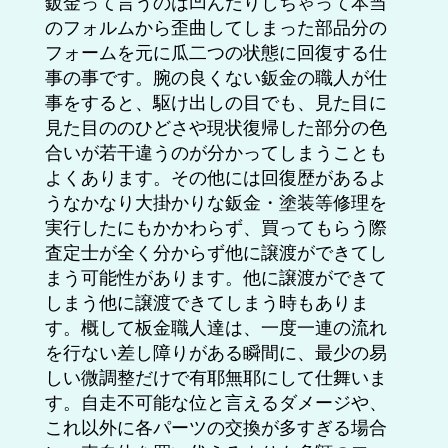
鈑金って言うのは凹んだりしちゃって本当
のフォルムから歪曲してしまった部品分の
フォームを元に瓜二つの状態に回復する仕
事の事です。腕の良くない鈑金の職人が仕
事をすると、駆け出しの目でも、見た目に
見た目ののひどさや現状復帰した部分の色
合いが若干違うのが分かってしまうことも
よくあります。その他には回復歴があるよ
うなかなり大掛かりな鈑金・塗装等修理を
実行したにもかかわらず、買ってもらう際
査定士が全く分からず他に譲渡ができてし
まう可能性があります。他に譲渡ができて
しまう他に譲渡できてしまう時もありま
す。概して板金職人達は、一度一連の流れ
を行ない差し障りがある瞬間に、最少の易
しい微調整だけで有耶無耶にして仕舞いま
す。自走不可能な位と言えるダメージや、
これ以外に各パーツの交換が多すぎる場合