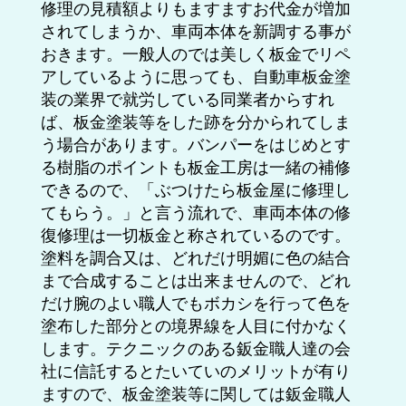
修理の見積額よりもますますお代金が増加
されてしまうか、車両本体を新調する事が
おきます。一般人のでは美しく板金でリペ
アしているように思っても、自動車板金塗
装の業界で就労している同業者からすれ
ば、板金塗装等をした跡を分かられてしま
う場合があります。バンパーをはじめとす
る樹脂のポイントも板金工房は一緒の補修
できるので、「ぶつけたら板金屋に修理し
てもらう。」と言う流れで、車両本体の修
復修理は一切板金と称されているのです。
塗料を調合又は、どれだけ明媚に色の結合
まで合成することは出来ませんので、どれ
だけ腕のよい職人でもボカシを行って色を
塗布した部分との境界線を人目に付かなく
します。テクニックのある鈑金職人達の会
社に信託するとたいていのメリットが有り
ますので、板金塗装等に関しては鈑金職人