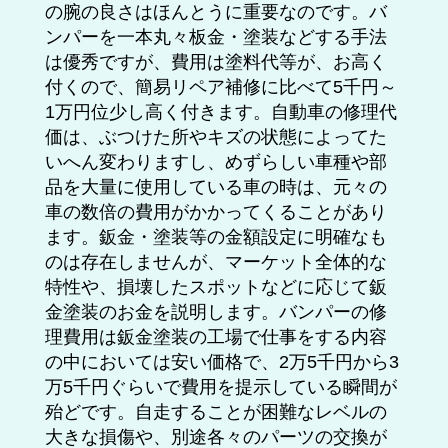
の腕の良さはほんとうに重要なのです。バ
ンパーを一本丸々板金・塗装などする手法
は優秀ですが、費用は塗料代等が、お高く
付くので、簡易リペア補修に比べて5千円～
1万円位少し高く付きます。自動車の修理代
価は、ぶつけた所やキズの状態によってた
いへん変わりますし、めずらしい車種や部
品を大量に使用している車の時は、元々の
車の数倍の費用がかかってくることがあり
ます。鈑金・塗装等の金額設定に明確なも
のは存在しませんが、マーケット全体的な
特性や、損壊したスポットなどに応じて鈑
金塗装のお金を説明します。バンパーの修
理費用は鈑金塗装の工場で仕事をする内容
の中においては安い価格で、2万5千円から3
万5千円ぐらいで費用を提示している瞬間が
殆どです。自走することが困難なレベルの
大きな損傷や、別途各々のパーツの交換が