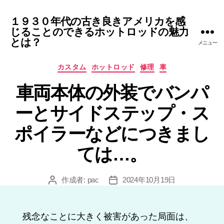
１９３０年代の古き良きアメリカを感
じることのできるホットロッドの魅力
とは？
メニュー
カ
カスタム
ホットロッド
修理
車
テ
車両本体の外装でバンパ
ゴ
リ
ーとサイドステップ・ス
ー
ポイラーなどにつきまし
ては…。
作成者:
pac
2024年10月19日
投
投
稿
稿
者
日
残念なことに大きく被害があった局面は、