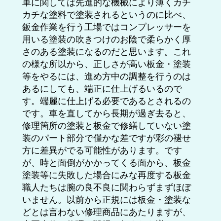
車に関しては先進的な機械により薄くカチ
カチな塗料で塗装されるというのに比べ、
鈑金作業を行う工場ではコンプレッサーを
用いる塗装の吹きつけのお陰で柔らかく厚
さのある塗装になるのだと思います。これ
の様な所以から、正しさが高い板金・塗装
等をやるには、進め方中の調整を行うのは
あるにしても、端正に仕上げるいるので
す。端麗に仕上げる必要であるとされるの
です。車を直してから長期が過ぎ去ると、
修理箇所の塗装と板金で修繕していない塗
装のパート部分で僅かな差ですが彩の褪せ
方に差異がでる可能性があります。です
が、時と面倒がかかってくる面から、板金
塗装等に失敗した場合にみな再度する板金
職人たちは腕の良不良に関わらずまずほぼ
いません。以前から正規には板金・塗装な
どとは言わない修理商品にあたりますが、