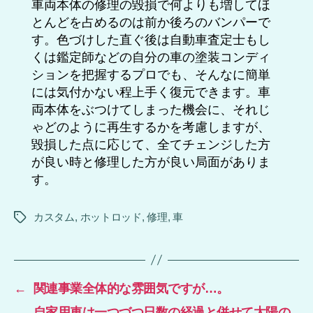
車両本体の修理の毀損で何よりも増してほ
とんどを占めるのは前か後ろのバンパーで
す。色づけした直ぐ後は自動車査定士もし
くは鑑定師などの自分の車の塗装コンディ
ションを把握するプロでも、そんなに簡単
には気付かない程上手く復元できます。車
両本体をぶつけてしまった機会に、それじ
ゃどのように再生するかを考慮しますが、
毀損した点に応じて、全てチェンジした方
が良い時と修理した方が良い局面がありま
す。
カスタム
,
ホットロッド
,
修理
,
車
タ
グ
←
関連事業全体的な雰囲気ですが…。
→
自家用車は一つづつ日数の経過と併せて太陽の