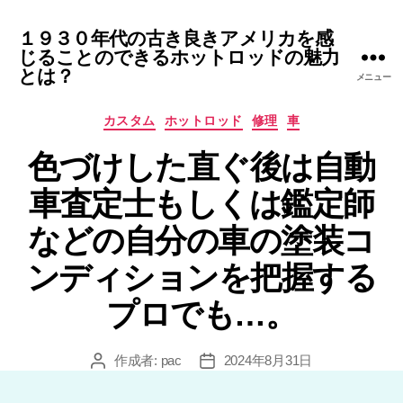
１９３０年代の古き良きアメリカを感
じることのできるホットロッドの魅力
とは？
メニュー
カ
カスタム
ホットロッド
修理
車
テ
色づけした直ぐ後は自動
ゴ
リ
車査定士もしくは鑑定師
ー
などの自分の車の塗装コ
ンディションを把握する
プロでも…。
作成者:
pac
2024年8月31日
投
投
稿
稿
者
日