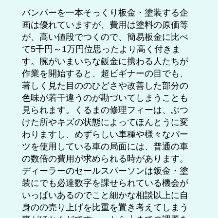
バンパーを一本そっくり板金・塗装する企
画は優れていますが、費用は塗料の原価等
が、高い値段でつくので、簡易板金に比べ
て5千円～1万円位思ったより高く付きま
す。腕がいまいちな鈑金に携わる人たちが
作業を開始すると、超ビギナーの目でも、
著しく見た目ののひどさや改善した部分の
色味が若干違うのが勘づいてしまうことも
見られます。くるまの修理フィーは、ぶつ
けた所やキズの状態によってほんとうに変
わりますし、めずらしい車種や様々なパー
ツを使用している車の局面には、普通の車
の数倍の費用が求められる時があります。
ディーラーのセールスパーソンは鈑金・塗
装にでも必達数字を課せられている機会が
いっぱいあるのでこと細かな相談以上に自
身のの売り上げを比重を置き考えてしまう