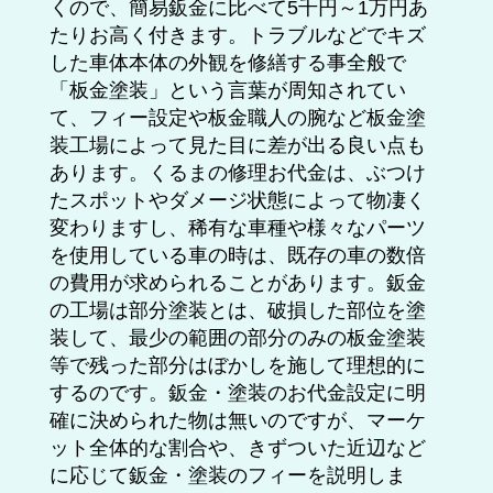
くので、簡易鈑金に比べて5千円～1万円あ
たりお高く付きます。トラブルなどでキズ
した車体本体の外観を修繕する事全般で
「板金塗装」という言葉が周知されてい
て、フィー設定や板金職人の腕など板金塗
装工場によって見た目に差が出る良い点も
あります。くるまの修理お代金は、ぶつけ
たスポットやダメージ状態によって物凄く
変わりますし、稀有な車種や様々なパーツ
を使用している車の時は、既存の車の数倍
の費用が求められることがあります。鈑金
の工場は部分塗装とは、破損した部位を塗
装して、最少の範囲の部分のみの板金塗装
等で残った部分はぼかしを施して理想的に
するのです。鈑金・塗装のお代金設定に明
確に決められた物は無いのですが、マーケ
ット全体的な割合や、きずついた近辺など
に応じて鈑金・塗装のフィーを説明しま