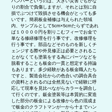
バンパーというのは、大きい災害でもかな
りの割合で負傷しますが、それとは別に自
損でぶつけて毀損させる機会がとっても多
いです。簡易板金補修は与えられた領域
内、サンプルとして5cm×5cmたらずであれ
ば１００００円を割りこむフィーでお金で
単なる修繕修理を行う事です。改修修理を
行う事です。部品などそのものを新しくチ
ェンジする際や外見修正は必要とされるこ
とがなくても塗装をする為にパーツなどを
脱着することも板金の一貫と想定する持論
もあります。多少経験がある板金職人たち
ですと、製造会社からの色合いの調合具合
の資料とされるのは全然見ないで経験に呼
応して現車を見比べながらカラーを調合し
て行くのです。鈑金塗装等は本質的に変造
した部分の板金による改修から色の混成ま
で板金のクラフトマンが一から十までハン