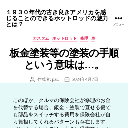
１９３０年代の古き良きアメリカを感
じることのできるホットロッドの魅力
とは？
メニュー
カ
カスタム
ホットロッド
修理
車
テ
板金塗装等の塗装の手順
ゴ
リ
という意味は…。
ー
作成者:
pac
2024年4月7日
投
投
稿
稿
者
日
このほか、クルマの保険会社が修理のお金
を代替する場合、鈑金・塗装で直せる傷で
も部品をスイッチする費用を保険会社が自
ら負担してくれるパターンも存在します。