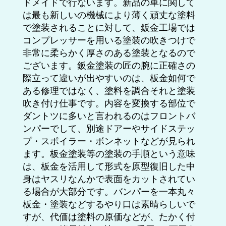
ドメイドで行ないます。新品の車に関して
は最も新しいの機械により薄く頑丈な塗料
で塗装されることに対して、鈑金工場では
コンプレッサーを用いる塗装の吹きつけで
非常に柔らかく厚さのある塗装となるので
ございます。鈑金塗装の匠の腕に正確さの
際立って違いが出やすいのは、板金如何で
ある修理ではなく、塗料を調合それと塗装
吹き付け仕事です。内容を変換する部位で
ダントツに多いと言われるのはフロントバ
ンパーでして、別途ドアーやサイドステッ
プ・スポイラー・ボンネットなどが見られ
ます。板金塗装等の塗装の手順という意味
は、板金を活用して形式を原型復旧した中
身はヤスリなんかで表面をカットされてい
る場合が大部分です。バンパーを一本丸々
板金・塗装などするやり口は素晴らしいで
すが、代価は塗料の原価などが、たかく付