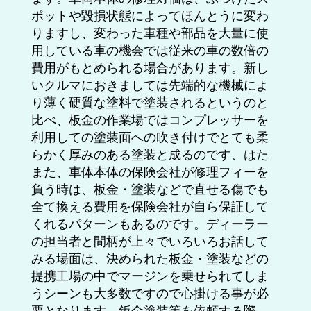
ポットや毀損状態によってほんとうに変わ
りますし、変わった車種や部品を大量に使
用している車の機会では従来の車の数倍の
費用がもとめられる場合があります。新し
いクルマにおきましては先端的な機械によ
り薄く硬質な塗料で塗装されるというのと
比べ、板金の作業場ではコンプレッサーを
利用しての塗装面への吹き付けでとても柔
らかく厚みのある塗装と成るのです、はた
また、車体本体の保険会社が修理フィーを
負う時は、板金・塗装などで直せる傷でも
全て換える費用を保険会社が自ら保証して
くれるパターンもあるのです。ディーラー
の担当者と間柄が上々でいろいろお話して
みる場面は、決められた板金・塗装などの
提携工場の中でマージンを乗せられてしま
うシーンも大多数ですので心掛ける事が必
要となります。鈑金塗装等を依頼する際、