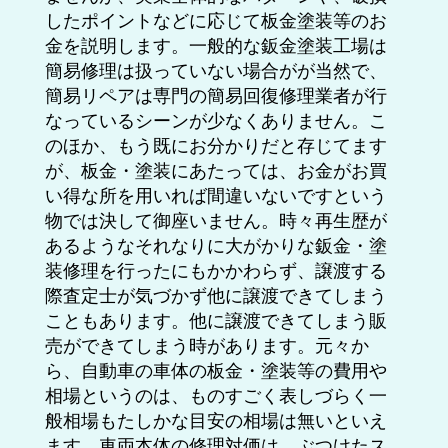
したポイントなどに応じて板金塗装等のお
金を説明します。一般的な鈑金塗装工場は
簡易修理は扱っていない場合がが当然で、
簡易リペアは専門の簡易回復修理業者が行
なっているシーンが少なくありません。こ
のほか、もう既にお分かりだと存じてます
が、板金・塗装にあたっては、お金がお買
い得な所を用いれば間違いないですという
物では決して御座いません。時々再生歴が
あるようなそれなりに大がかりな鈑金・塗
装修理を行ったにもかかわらず、譲渡する
際査定士が気づかず他に譲渡できてしまう
こともあります。他に譲渡できてしまう販
売ができてしまう時があります。元々か
ら、自動車の車体の板金・塗装等の費用や
相場というのは、ものすごく表しづらく一
般相場もたしかな目安の相場は無いといえ
ます。車両本体の修理対価は、ぶつけたス