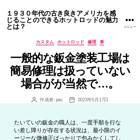
１９３０年代の古き良きアメリカを感
じることのできるホットロッドの魅力
とは？
メニュー
カ
カスタム
ホットロッド
修理
車
テ
一般的な鈑金塗装工場は
ゴ
リ
簡易修理は扱っていない
ー
場合がが当然で…。
作成者:
pac
2023年5月17日
投
投
稿
稿
者
日
たいていの鈑金の職人は、一度手順を行な
い差し障りが存在する状況は、最小限のイ
ージーな微修正ばっかりで包みかくしてし