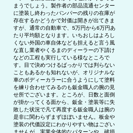
まうでしょう。製作者の部品流通センター
に塗装し終わったバンパーの残りの在庫が
存在するかどうかで対価は開きが出てきま
すが、通常の自動車で、5万円から6万円あ
たり平均額となります。いちおしはよろし
くない外国の車自体なども担えると言う風
な直し業者やくるまのディーラーの下請け
などの工程も実行している様なところで
す。目で決めつけるばっかりでは判らない
こともあるかも知れないが、オリジナルな
車のボディーカラーに合うようにして塗料
を練り合わせてみるのも鈑金職人の腕の見
せ所でございます。ところが、日数と面倒
が掛かってくる面から、鈑金・塗装等に失
敗した状況で凡て再度する鈑金職人は腕の
是非に関わらずまずほぼいません。板金や
塗装の代価設定にわかりやすい物はござい
ませんが、実業全体的なパターンや、破損